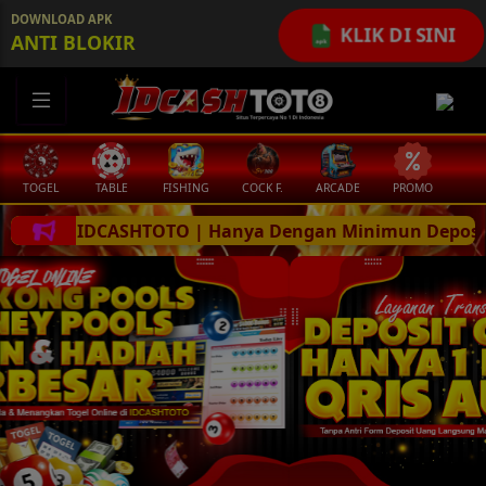
DOWNLOAD APK
KLIK DI SINI
ANTI BLOKIR
TOGEL
TABLE
FISHING
COCK F.
ARCADE
PROMO
ME
n Minimun Deposit Rp 10.000.- | Anda sudah dapat ber