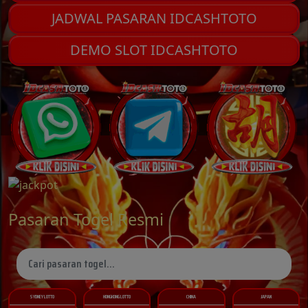
JADWAL PASARAN IDCASHTOTO
DEMO SLOT IDCASHTOTO
Pasaran Togel Resmi
SYDNEY LOTTO
HONGKONG LOTTO
CHINA
JAPAN