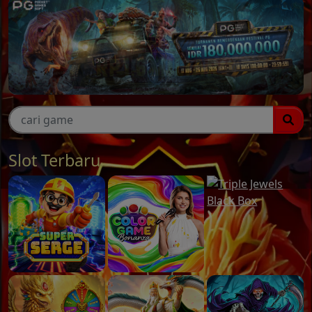
Slot Terbaru