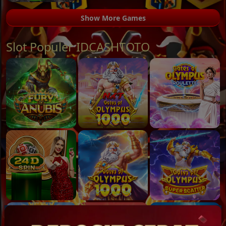
Show More Games
Slot Populer IDCASHTOTO