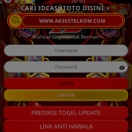
CARI IDCASHTOTO DISINI
WWW.AKSESTELKOM.COM
Silahkan Login Untuk Bermain
LOGIN
DAFTAR
PREDIKSI TOGEL UPDATE
LINK ANTI NAWALA