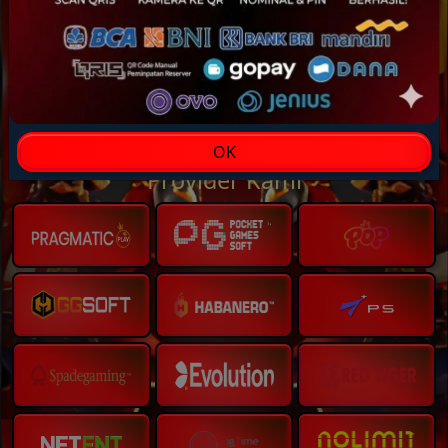
Show More Games
OK
Provider Kami