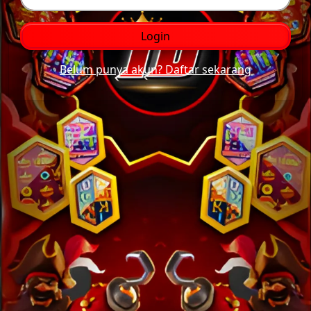
Login
Belum punya akun? Daftar sekarang