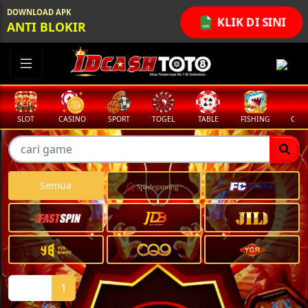
DOWNLOAD APK
KLIK DI SINI
ANTI BLOKIR
SLOT
CASINO
SPORT
TOGEL
TABLE
FISHING
COCK
Semua
Page
1