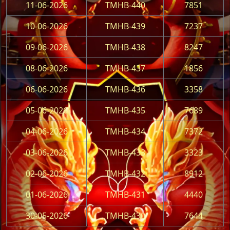
11-06-2026
TMHB-440
7851
10-06-2026
TMHB-439
7237
09-06-2026
TMHB-438
8247
08-06-2026
TMHB-437
1856
06-06-2026
TMHB-436
3358
05-06-2026
TMHB-435
7689
04-06-2026
TMHB-434
7372
03-06-2026
TMHB-433
3323
02-06-2026
TMHB-432
8912
01-06-2026
TMHB-431
4440
30-05-2026
TMHB-430
7644