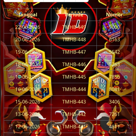
Tanggal
Periode
Nomor
22-06-2026
TMHB-449
5000
20-06-2026
TMHB-448
6163
19-06-2026
TMHB-447
5542
18-06-2026
TMHB-446
5263
17-06-2026
TMHB-445
7856
16-06-2026
TMHB-444
8081
15-06-2026
TMHB-443
3406
13-06-2026
TMHB-442
7261
12-06-2026
TMHB-441
4811