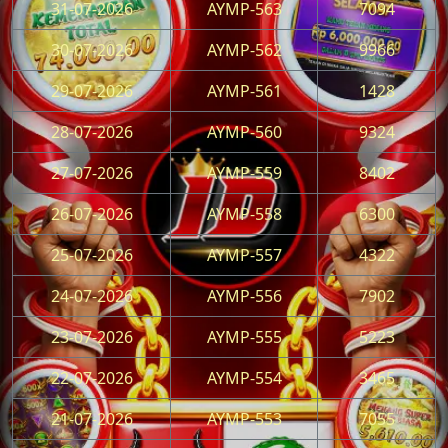
31-07-2026
AYMP-563
7094
30-07-2026
AYMP-562
9966
29-07-2026
AYMP-561
1428
28-07-2026
AYMP-560
9324
27-07-2026
AYMP-559
8402
26-07-2026
AYMP-558
6300
25-07-2026
AYMP-557
4322
24-07-2026
AYMP-556
7902
23-07-2026
AYMP-555
5223
22-07-2026
AYMP-554
3465
21-07-2026
AYMP-553
7055