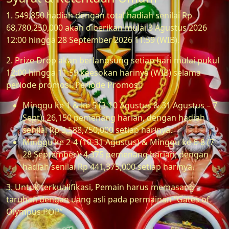
1. 549,850 hadiah dengan total hadiah senilai Rp
68,780,250,000 akan diberikan mulai 3 Agustus 2026
12:00 hingga 28 September 2026 11:59 (WIB).
2. Prize Drop akan berlangsung setiap hari mulai pukul
12:00 hingga 11:59 keesokan harinya (WIB) selama
periode promosi. Periode Promosi:
Minggu ke 1 & ke 5 (3-10 Agustus & 31 Agustus – 7
Sept): 26,150 pemenang harian, dengan hadiah
senilai Rp 3,588,750,000 setiap harinya.
Minggu ke 2-4 (10-31 Agustus) & Minggu ke 6-8 (7-
28 September): 4,375 pemenang harian, dengan
hadiah senilai Rp 441,375,000 setiap harinya.
3. Untuk terkualifikasi, Pemain harus memasang
taruhan dengan uang asli pada permainan “Gates of
Olympus POP”.