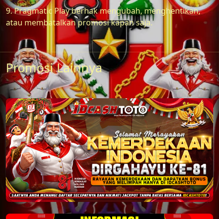
9. Pragmatic Play berhak mengubah, menghentikan,
atau membatalkan promosi kapan saja.
Promosi Lainnya