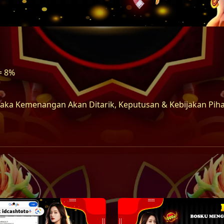
= 8%
Maka Kemenangan Akan Ditarik, Keputusan & Kebijakan Pi