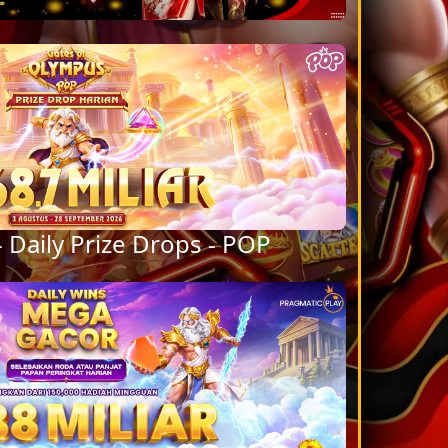
 Daily Prize Drops - POP