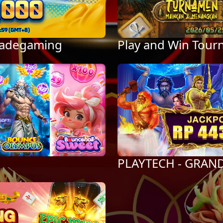
padegaming
Play and Win Tou
PLAYTECH - GRAN