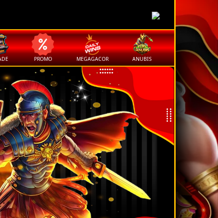
ADE
PROMO
MEGAGACOR
ANUBIS