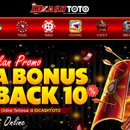
TOGEL
TABLE
FISHING
COCK F.
ARC