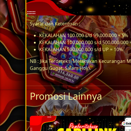
Syarat dan Ketentuan :
KEKALAHAN 100.000 s/d 99.000.000 = 5%
KEKALAHAN 100.000.000 s/d 500.000.000 
KEKALAHAN 500.000.000 s/d UP = 10%
NB : Jika Terdeteksi Melakukan Kecurangan 
Ganggu Gugat, Salam Hoki.
Promosi Lainnya