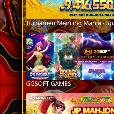
Turnamen Mancing Mania - S
GGSOFT GAMES