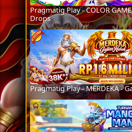
Pragmatig Play - COLOR GAME
Drops
Pragmatig Play - MERDEKA - G