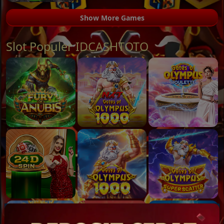
Show More Games
Slot Populer IDCASHTOTO