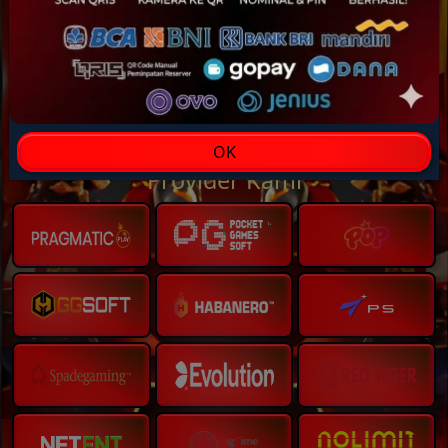
Show More Games
OK
Provider Kami