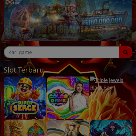
Slot Terbaru