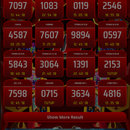
7097
1083
0119
2546
13 : 44 : 16
22 : 54 : 16
15 : 05 : 16
16 : 55 : 16
TAIWAN
CAMBODIA
TOTOMACAU 13:00
TOTOMACAU 16:00
4587
7607
9894
0597
20 : 25 : 16
11 : 25 : 16
12 : 45 : 16
15 : 40 : 16
TOTOMACAU 19:00
TOTOMACAU 22:00
TOTOMACAU 23:00
TOTOMACAU 00:00
5843
3064
1391
2153
18 : 40 : 16
21 : 40 : 16
22 : 40 : 16
TUTUP
BULLSEYE
SINGAPORE
HONGKONG POOLS
SYDNEY POOLS
7598
0715
3634
4816
12 : 45 : 16
TUTUP
22 : 45 : 16
13 : 35 : 16
Show More Result