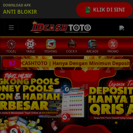
DOWNLOAD APK
KLIK DI SINI
ANTI BLOKIR
TOGEL
TABLE
FISHING
COCK F.
ARCADE
PROMO
ME
Minimun Deposit Rp 10.000.- | Anda sudah dapat berm