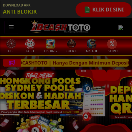
DOWNLOAD APK
KLIK DI SINI
ANTI BLOKIR
TABLE
FISHING
COCK F.
ARCADE
PROMO
MEGAGACOR
Minimun Deposit Rp 10.000.- | Anda sudah dapat berma